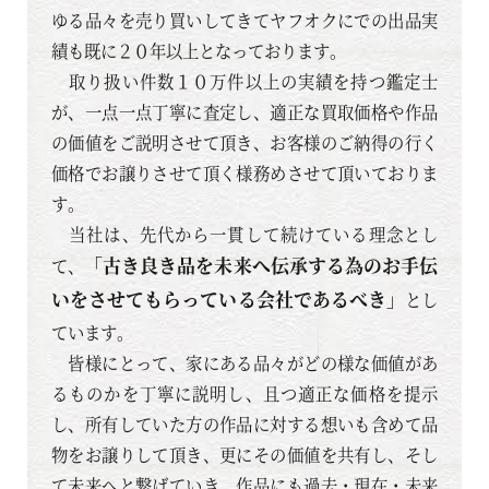
ゆる品々を売り買いしてきてヤフオクにでの出品実
績も既に２０年以上となっております。
取り扱い件数１０万件以上の実績を持つ鑑定士
が、一点一点丁寧に査定し、適正な買取価格や作品
の価値をご説明させて頂き、お客様のご納得の行く
価格でお譲りさせて頂く様務めさせて頂いておりま
す。
当社は、先代から一貫して続けている理念とし
「古き良き品を未来へ伝承する為のお手伝
て、
いをさせてもらっている会社であるべき」
とし
ています。
皆様にとって、家にある品々がどの様な価値があ
るものかを丁寧に説明し、且つ適正な価格を提示
し、所有していた方の作品に対する想いも含めて品
物をお譲りして頂き、更にその価値を共有し、そし
て未来へと繋げていき、作品にも過去・現在・未来