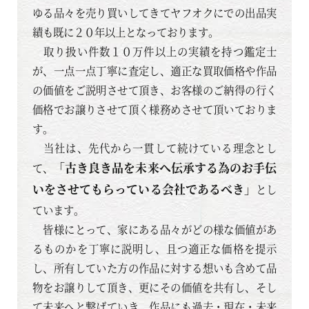
ゆる品々を売り買いしてきてヤフオクにでの出品実
績も既に２０年以上となっております。
取り扱い件数１０万件以上の実績を持つ鑑定士
が、一点一点丁寧に査定し、適正な買取価格や作品
の価値をご説明させて頂き、お客様のご納得の行く
価格でお譲りさせて頂く様務めさせて頂いておりま
す。
当社は、先代から一貫して続けている理念とし
「古き良き品を未来へ伝承する為のお手伝
て、
いをさせてもらっている会社であるべき」
とし
ています。
皆様にとって、家にある品々がどの様な価値があ
るものかを丁寧に説明し、且つ適正な価格を提示
し、所有していた方の作品に対する想いも含めて品
物をお譲りして頂き、更にその価値を共有し、そし
て未来へと繋げていき、作品にも過去・現在・未来