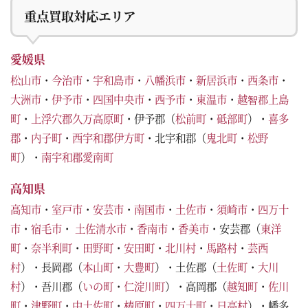
重点買取対応エリア
愛媛県
松山市
・
今治市
・
宇和島市
・
八幡浜市
・
新居浜市
・
西条市
・
大洲市
・
伊予市
・
四国中央市
・
西予市
・
東温市
・
越智郡上島
町
・
上浮穴郡久万高原町
・伊予郡（
松前町
・
砥部町
）・
喜多
郡
・
内子町
・
西宇和郡伊方町
・北宇和郡（
鬼北町
・
松野
町
）・
南宇和郡愛南町
高知県
高知市
・
室戸市
・
安芸市
・
南国市
・
土佐市
・
須崎市
・
四万十
市
・
宿毛市
・
土佐清水市
・
香南市
・
香美市
・安芸郡（
東洋
町
・
奈半利町
・
田野町
・
安田町
・
北川村
・
馬路村
・
芸西
村
）・長岡郡（
本山町
・
大豊町
）・土佐郡（
土佐町
・
大川
村
）・吾川郡（
いの町
・
仁淀川町
）・高岡郡（
越知町
・
佐川
町
・
津野町
・
中土佐町
・
梼原町
・
四万十町
・
日高村
）・幡多