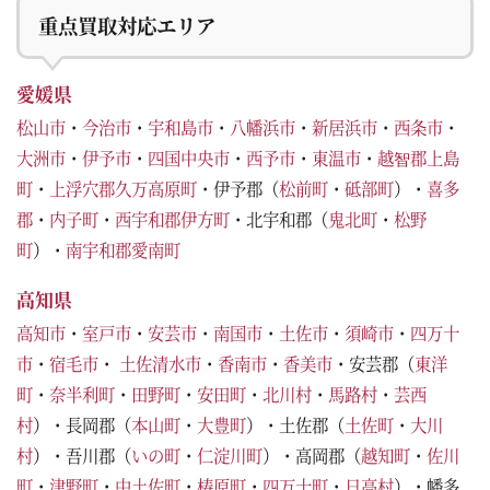
重点買取対応エリア
愛媛県
松山市
・
今治市
・
宇和島市
・
八幡浜市
・
新居浜市
・
西条市
・
大洲市
・
伊予市
・
四国中央市
・
西予市
・
東温市
・
越智郡上島
町
・
上浮穴郡久万高原町
・伊予郡（
松前町
・
砥部町
）・
喜多
郡
・
内子町
・
西宇和郡伊方町
・北宇和郡（
鬼北町
・
松野
町
）・
南宇和郡愛南町
高知県
高知市
・
室戸市
・
安芸市
・
南国市
・
土佐市
・
須崎市
・
四万十
市
・
宿毛市
・
土佐清水市
・
香南市
・
香美市
・安芸郡（
東洋
町
・
奈半利町
・
田野町
・
安田町
・
北川村
・
馬路村
・
芸西
村
）・長岡郡（
本山町
・
大豊町
）・土佐郡（
土佐町
・
大川
村
）・吾川郡（
いの町
・
仁淀川町
）・高岡郡（
越知町
・
佐川
町
・
津野町
・
中土佐町
・
梼原町
・
四万十町
・
日高村
）・幡多