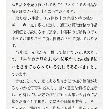
ゆる品々を売り買いしてきてヤフオクにでの出品実
績も既に２０年以上となっております。
取り扱い件数１０万件以上の実績を持つ鑑定士
が、一点一点丁寧に査定し、適正な買取価格や作品
の価値をご説明させて頂き、お客様のご納得の行く
価格でお譲りさせて頂く様務めさせて頂いておりま
す。
当社は、先代から一貫して続けている理念とし
「古き良き品を未来へ伝承する為のお手伝
て、
いをさせてもらっている会社であるべき」
とし
ています。
皆様にとって、家にある品々がどの様な価値があ
るものかを丁寧に説明し、且つ適正な価格を提示
し、所有していた方の作品に対する想いも含めて品
物をお譲りして頂き、更にその価値を共有し、そし
て未来へと繋げていき、作品にも過去・現在・未来