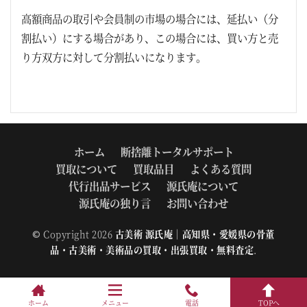
高額商品の取引や会員制の市場の場合には、延払い（分
割払い）にする場合があり、この場合には、買い方と売
り方双方に対して分割払いになります。
ホーム
断捨離トータルサポート
買取について
買取品目
よくある質問
代行出品サービス
源氏庵について
源氏庵の独り言
お問い合わせ
© Copyright 2026
古美術 源氏庵｜高知県・愛媛県の骨董
品・古美術・美術品の買取・出張買取・無料査定
.
ホーム
メニュー
電話
TOPへ