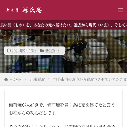
い品（もの）を、あなたの元へ届けたい。過去から現代（いま）、そして未
2024年9月13日
出張買取
HOME
出張買取
宿毛市内のお宅から買取りさせていただきま
備前焼が大好きで、備前焼を置く為に家を建てたと云う
お宅からの初心だしです。
その方がお亡くなりになり、ご家族の方は思い出も含め