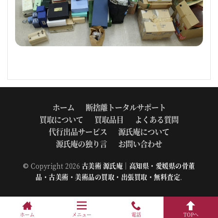
ホーム
断捨離トータルサポート
買取について
買取品目
よくある質問
代行出品サービス
源氏庵について
源氏庵の独り言
お問い合わせ
© Copyright 2026
古美術 源氏庵｜高知県・愛媛県の骨董
品・古美術・美術品の買取・出張買取・無料査定
.
ホーム
メニュー
電話
TOPへ